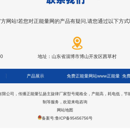
方网站!若您对正能量网的产品有疑问,请您通过以下方式联系正
00
地址：山东省淄博市博山开发区茜草村
产品展示
免费正能量网站www正能量
免
，传播正能量弘扬主旋律厂家型号规格全，产能高，耗电低，节能环保
制等服务，欢迎来电咨询
网站地图
备案号:鲁ICP备95456756号