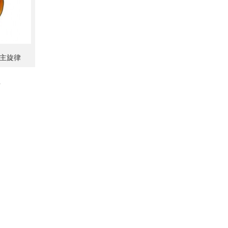
扬主旋律
页