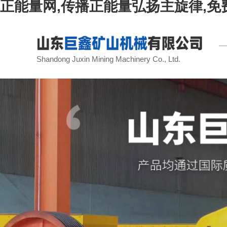
正能量网,传播正能量弘扬主旋律,免
Shandong Juxin Mining Machinery Co., Ltd.