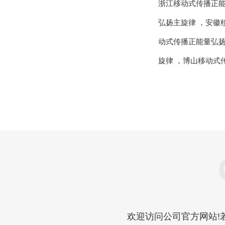
浙江移动式传播正
弘扬主旋律
，
安徽
动式传播正能量弘
旋律
，
博山移动式
欢迎访问公司官方网站!若