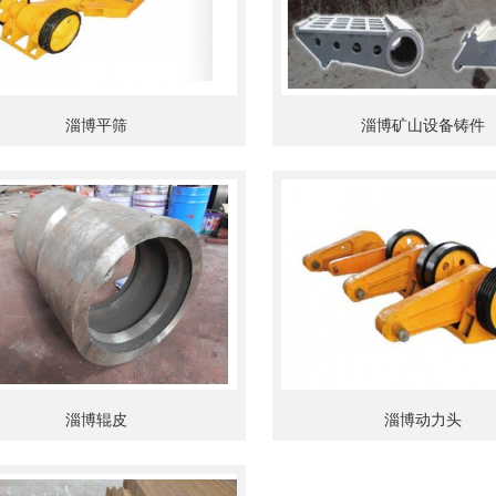
淄博平筛
淄博矿山设备铸件
淄博辊皮
淄博动力头