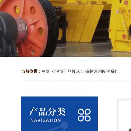
当前位置 :
主页
>>
淄博产品展示
>>
淄博常用配件系列