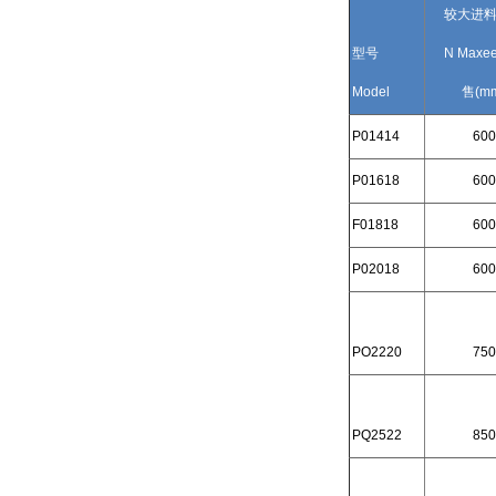
较大进
型号
N Maxee
Model
售
(m
P01414
600
P01618
600
F01818
600
P02018
600
PO2220
750
PQ2522
850