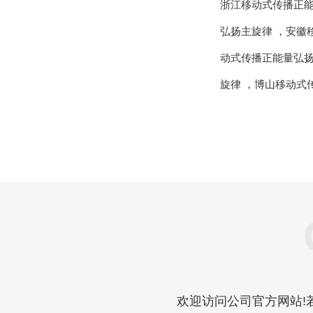
浙江移动式传播正
弘扬主旋律
，
安徽
动式传播正能量弘
旋律
，
博山移动式
欢迎访问公司官方网站!若